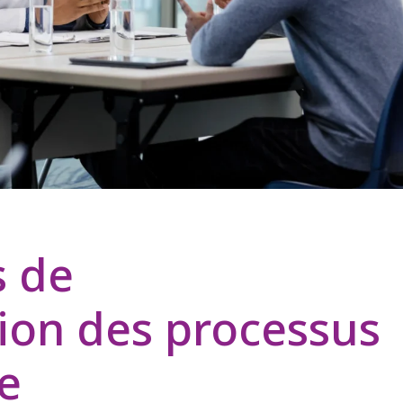
s de
tion des processus
re