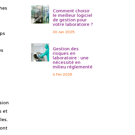
ches
Comment choisir
le meilleur logiciel
de gestion pour
votre laboratoire ?
30 Jan 2025
mps
Gestion des
es
risques en
laboratoire : une
nécessité en
milieu réglementé
6 Fév 2025
sion
s et
les.
sont