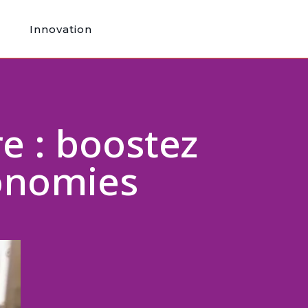
Innovation
e : boostez
conomies