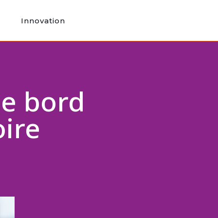
Innovation
de bord
oire